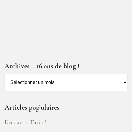
Archives – 16 ans de blog !
Archives
–
16
ans
Articles pop’ulaires
de
blog
Découvrir Turin !
!