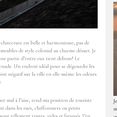
rchitecture est belle et harmonieuse, pas de
meubles de style colonial au charme désuet. Je
partie d’entre eux tient debout! Le
ade. Un endroit idéal pour se dégourdir les
t négatif sur la ville en elle-même: les odeurs
.
et mal à l’aise, rend ma position de touriste
J
t dans les rues, chiffonniers ou petits
m
ont tellement tristes, vides et fatigués. J’en
q