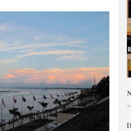
N
»
D