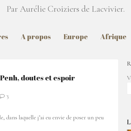
Par Aurélie Croiziers de Lacvivier.
res
A propos
Europe
Afrique
R
Penh, doutes et espoir
V
3
 dans laquelle j’ai eu envie de poser un peu
L