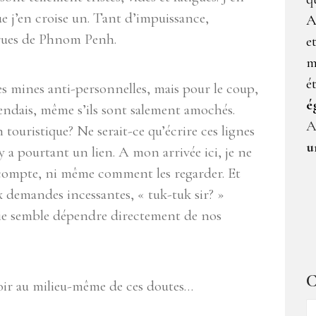
e j’en croise un. Tant d’impuissance,
A
s rues de Phnom Penh.
e
m
é
des mines anti-personnelles, mais pour le coup,
é
endais, même s’ils sont salement amochés.
A
n touristique? Ne serait-ce qu’écrire ces lignes
u
 y a pourtant un lien. A mon arrivée ici, je ne
 compte, ni même comment les regarder. Et
ux demandes incessantes, « tuk-tuk sir? »
rvie semble dépendre directement de nos
C
poir au milieu-même de ces doutes…
C