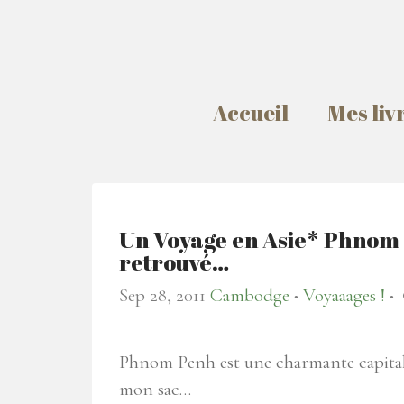
Accueil
Mes liv
Un Voyage en Asie* Phnom 
retrouvé…
Sep 28, 2011
Cambodge
Voyaaages !
●
●
Phnom Penh est une charmante capitale,
mon sac…