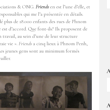
d
sociations & ONG.
Friends
en est l’une d’elle, et
ar
esponsables qui me l’a présentée en détails.
dé plus de 18.000 enfants des rues de Phnom
le est d’accord. Que font-ils? Ils proposent de
 travail, au sein d’une de leur structure
raie vie ».
Friends
a cinq lieux à Phnom Penh,
 Les jeunes gens sont au minimum formés
iller.
A
A
–
1
a
A
d