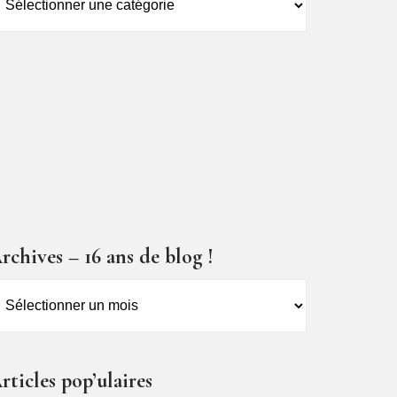
es
ticles
rchives – 16 ans de blog !
rchives
6
ns
rticles pop’ulaires
e