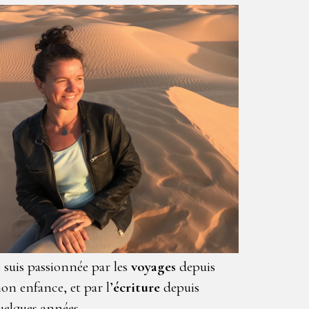
e suis passionnée par les
voyages
depuis
on enfance, et par l’
écriture
depuis
uelques années.