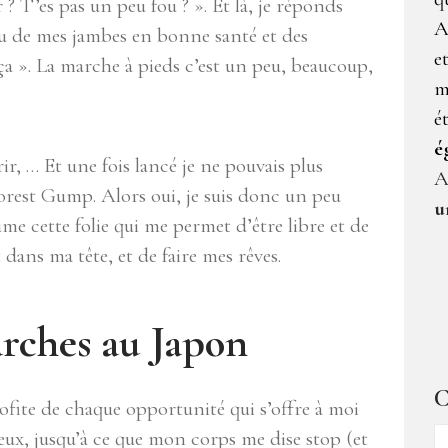
 ? T’es pas un peu fou ? ». Et là, je réponds
A
 fou de mes jambes en bonne santé et des
e
 ça ». La marche à pieds c’est un peu, beaucoup,
m
é
é
ir, … Et une fois lancé je ne pouvais plus
A
rest Gump. Alors oui, je suis donc un peu
u
sume cette folie qui me permet d’être libre et de
dans ma tête, et de faire mes rêves.
arches au Japon
C
rofite de chaque opportunité qui s’offre à moi
C
ux, jusqu’à ce que mon corps me dise stop (et