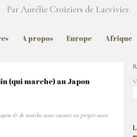
Par Aurélie Croiziers de Lacvivier.
res
A propos
Europe
Afrique
R
ijin (qui marche) au Japon
V
 Japon & de marche nous raconte ses projets aussi
L