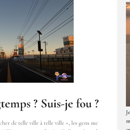
temps ? Suis-je fou ?
J
m
er de telle ville à telle ville », les gens me
q