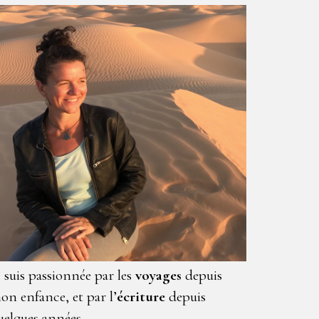
e suis passionnée par les
voyages
depuis
on enfance, et par l’
écriture
depuis
uelques années.