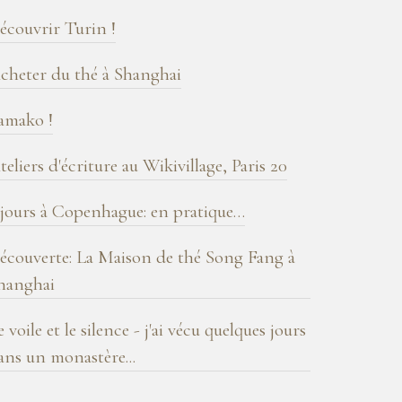
log
écouvrir Turin !
cheter du thé à Shanghai
amako !
teliers d'écriture au Wikivillage, Paris 20
 jours à Copenhague: en pratique…
écouverte: La Maison de thé Song Fang à
hanghai
e voile et le silence - j'ai vécu quelques jours
ans un monastère...