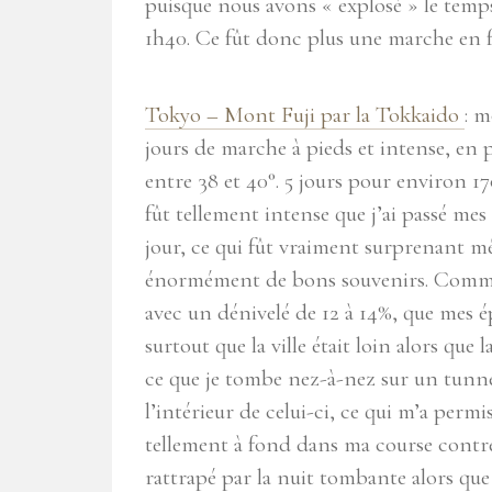
puisque nous avons « explosé » le tem
1h40. Ce fût donc plus une marche en f
Tokyo – Mont Fuji par la Tokkaido
: m
jours de marche à pieds et intense, en 
entre 38 et 40°. 5 jours pour environ 1
fût tellement intense que j’ai passé mes 
jour, ce qui fût vraiment surprenant m
énormément de bons souvenirs. Comme 
avec un dénivelé de 12 à 14%, que mes é
surtout que la ville était loin alors que 
ce que je tombe nez-à-nez sur un tunnel
l’intérieur de celui-ci, ce qui m’a permis
tellement à fond dans ma course contre 
rattrapé par la nuit tombante alors que 