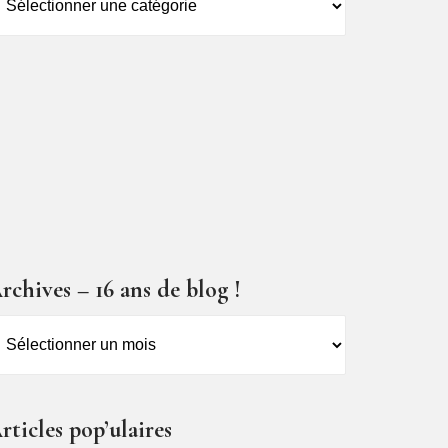
es
ticles
rchives – 16 ans de blog !
rchives
6
ns
rticles pop’ulaires
e