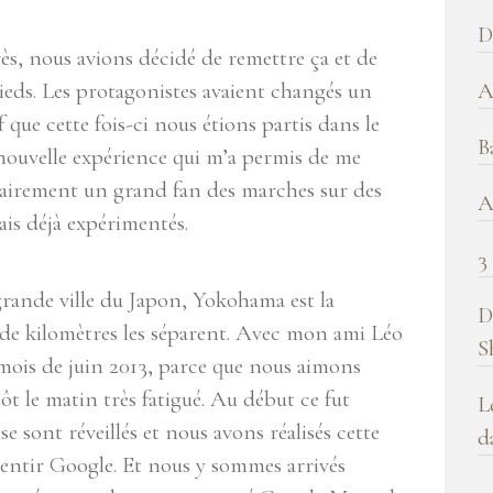
b
D
!
ès, nous avions décidé de remettre ça et de
A
ieds. Les protagonistes avaient changés un
 que cette fois-ci nous étions partis dans le
B
 nouvelle expérience qui m’a permis de me
sairement un grand fan des marches sur des
A
vais déjà expérimentés.
3
 grande ville du Japon, Yokohama est la
D
 de kilomètres les séparent. Avec mon ami Léo
S
 mois de juin 2013, parce que nous aimons
t le matin très fatigué. Au début ce fut
L
se sont réveillés et nous avons réalisés cette
d
mentir Google. Et nous y sommes arrivés