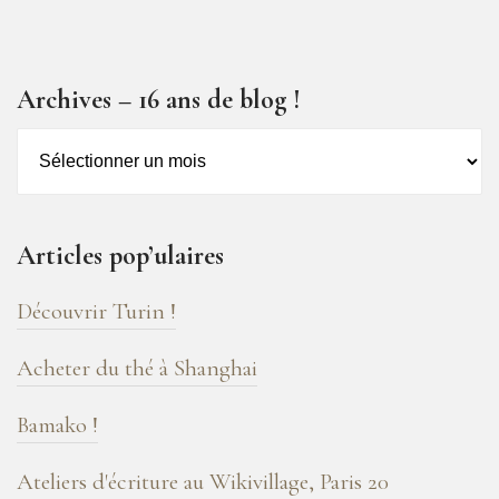
Archives – 16 ans de blog !
Archives
–
16
ans
Articles pop’ulaires
de
blog
Découvrir Turin !
!
Acheter du thé à Shanghai
Bamako !
Ateliers d'écriture au Wikivillage, Paris 20