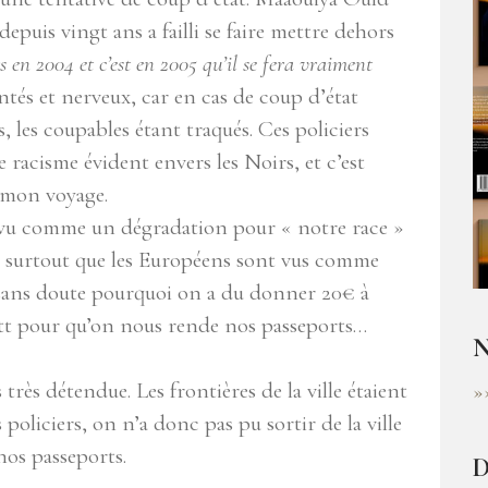
puis vingt ans a failli se faire mettre dehors
s en 2004 et c’est en 2005 qu’il se fera vraiment
ntés et nerveux, car en cas de coup d’état
, les coupables étant traqués. Ces policiers
 racisme évident envers les Noirs, et c’est
t mon voyage.
 vu comme un dégradation pour « notre race »
, surtout que les Européens sont vus comme
sans doute pourquoi on a du donner 20€ à
ott pour qu’on nous rende nos passeports…
N
très détendue. Les frontières de la ville étaient
»
oliciers, on n’a donc pas pu sortir de la ville
nos passeports.
D