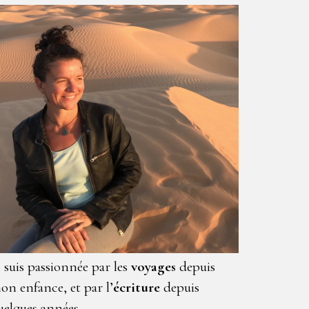
e suis passionnée par les
voyages
depuis
on enfance, et par l’
écriture
depuis
uelques années.