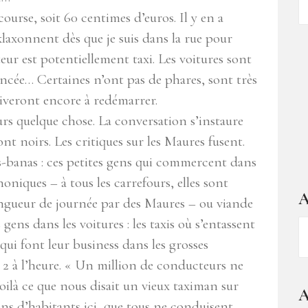
d
ourse, soit 60 centimes d’euros. Il y en a
ar
klaxonnent dès que je suis dans la rue pour
teur est potentiellement taxi. Les voitures sont
ancée… Certaines n’ont pas de phares, sont très
riveront encore à redémarrer.
rs quelque chose. La conversation s’instaure
t noirs. Les critiques sur les Maures fusent.
nas-banas : ces petites gens qui commercent dans
honiques – à tous les carrefours, elles sont
A
ngueur de journée par des Maures – ou viande
 gens dans les voitures : les taxis où s’entassent
A
–
qui font leur business dans les grosses
1
 2 à l’heure. « Un million de conducteurs ne
a
oilà ce que nous disait un vieux taximan sur
A
d
ons d’habitants ici, que tous ne conduisent