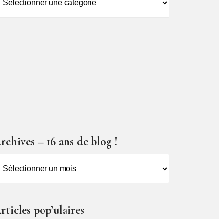
es
ticles
rchives – 16 ans de blog !
rchives
6
ns
rticles pop’ulaires
e