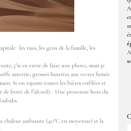
A
e
m
é
é
pitale : les rues, les gens de la famille, les
A
u
ante, j’ai eu envie de faire une photo, mais je
ffe assortie, grosses lunettes aux verres fumés
in. Si on rajoute toutes les bières enfilées et
dit de boire de l’alcool)… Une personne hors du
Toubabs.
C
, la chaleur ambiante (40°C en moyenne) et la
C
r…