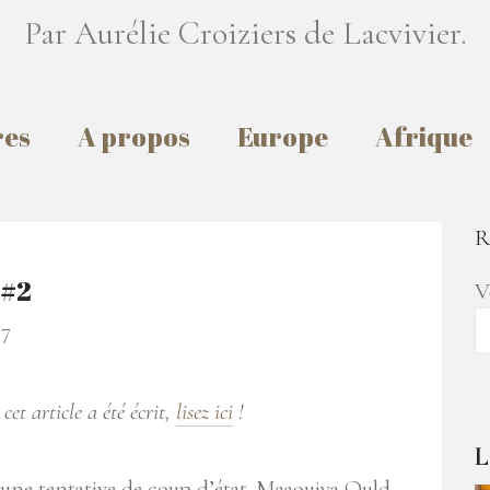
Par Aurélie Croiziers de Lacvivier.
res
A propos
Europe
Afrique
R
 #2
V
7
cet article a été écrit,
lisez ici
!
L
u une tentative de coup d’état. Maaouiya Ould