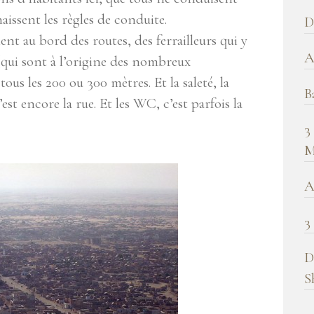
b
aissent les règles de conduite.
D
!
nt au bord des routes, des ferrailleurs qui y
A
 (qui sont à l’origine des nombreux
 tous les 200 ou 300 mètres. Et la saleté, la
B
c’est encore la rue. Et les WC, c’est parfois la
3
M
A
3
D
S