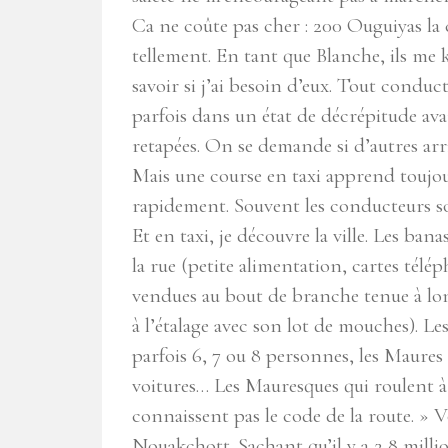
Ca ne coûte pas cher : 200 Ouguiyas la c
tellement. En tant que Blanche, ils me 
savoir si j’ai besoin d’eux. Tout conduc
parfois dans un état de décrépitude av
retapées. On se demande si d’autres ar
Mais une course en taxi apprend toujou
rapidement. Souvent les conducteurs son
Et en taxi, je découvre la ville. Les ba
la rue (petite alimentation, cartes télép
vendues au bout de branche tenue à lo
à l’étalage avec son lot de mouches). Les
parfois 6, 7 ou 8 personnes, les Maures 
voitures… Les Mauresques qui roulent à
connaissent pas le code de la route. » V
Nouakchott. Sachant qu’il y a 2,8 milli