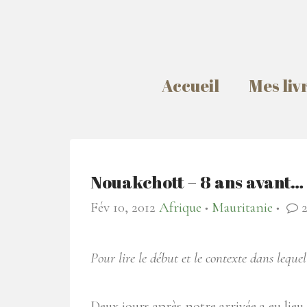
Accueil
Mes liv
Nouakchott – 8 ans avant…
Fév 10, 2012
Afrique
Mauritanie
2
●
●
Pour lire le début et le contexte dans lequel 
Deux jours après notre arrivée a eu lie