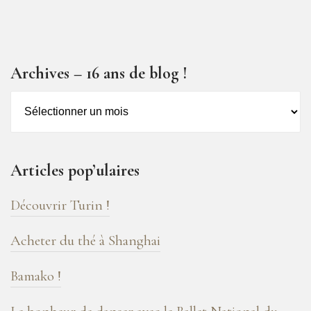
Archives – 16 ans de blog !
Archives
–
16
ans
Articles pop’ulaires
de
blog
Découvrir Turin !
!
Acheter du thé à Shanghai
Bamako !