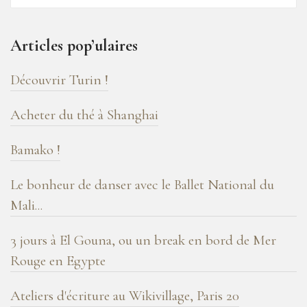
16
ans
Articles pop’ulaires
de
blog
Découvrir Turin !
!
Acheter du thé à Shanghai
Bamako !
Le bonheur de danser avec le Ballet National du
Mali...
3 jours à El Gouna, ou un break en bord de Mer
Rouge en Egypte
Ateliers d'écriture au Wikivillage, Paris 20