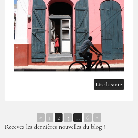
Lire la suite
«
1
2
3
…
6
»
Navigation
Recevez les dernières nouvelles du blog !