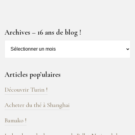
Archives – 16 ans de blog !
Archives
–
16
ans
Articles pop’ulaires
de
blog
Découvrir Turin !
!
Acheter du thé à Shanghai
Bamako !