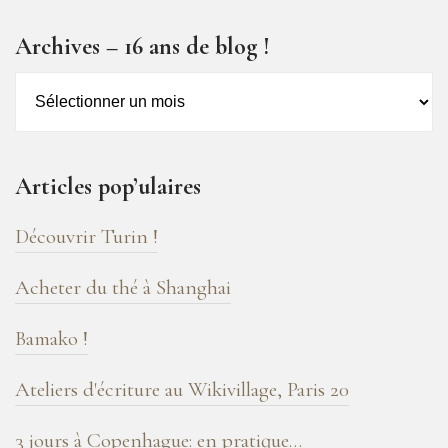
Archives – 16 ans de blog !
Archives
–
16
ans
Articles pop’ulaires
de
blog
Découvrir Turin !
!
Acheter du thé à Shanghai
Bamako !
Ateliers d'écriture au Wikivillage, Paris 20
3 jours à Copenhague: en pratique…