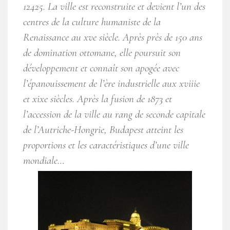
12425. La ville est reconstruite et devient l’un des
centres de la culture humaniste de la
Renaissance au xve siècle. Après près de 150 ans
de domination ottomane, elle poursuit son
développement et connaît son apogée avec
l’épanouissement de l’ère industrielle aux xviiie
et xixe siècles. Après la fusion de 1873 et
l’accession de la ville au rang de seconde capitale
de l’Autriche-Hongrie, Budapest atteint les
proportions et les caractéristiques d’une ville
mondiale…