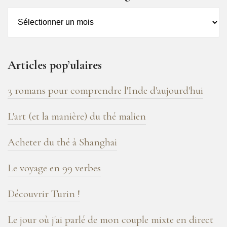
Archives
–
16
ans
Articles pop’ulaires
de
blog
3 romans pour comprendre l'Inde d'aujourd'hui
!
L'art (et la manière) du thé malien
Acheter du thé à Shanghai
Le voyage en 99 verbes
Découvrir Turin !
Le jour où j'ai parlé de mon couple mixte en direct