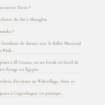
log
écouvrir Turin !
cheter du thé à Shanghai
amako !
e bonheur de danser avec le Ballet National
u Mali...
 jours à El Gouna, ou un break en bord de
er Rouge en Egypte
teliers d'écriture au Wikivillage, Paris 20
 jours à Copenhague: en pratique…