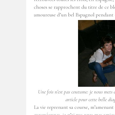
choses se rapprochent du titre de ce blo
amoureuse d’un bel Espagnol pendant ce
Une fois n’est pas coutume: je nous mets 
article pour cette belle d
La vie reprenant sa course, m’amenant p
européennes, je n’ai pas revu mes amies