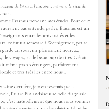
ouveau de l’Asie à l’Europe… même si le récit de
utant !
ogramme Erasmus pendant mes études. Pour ceux
n auraient pas entendu parler, Erasmus est un
seignants entre les universités et les
rt, ce fut un semestre à Wernigerode, petite
en garde un souvenir pleinement heureux,
 de voyages, et de beaucoup de rires. C’était
tait même pas 30 étrangers, parfaitement
ocale et très très liés entre nous…
N
semaine dernière, je n’en revenais pas…
»
ole, l’autre Finlandaise: une belle diagonale
ante, c’est naturellement que nous nous sommes
D
istoire de varier un peu les plaisirs. Là où les