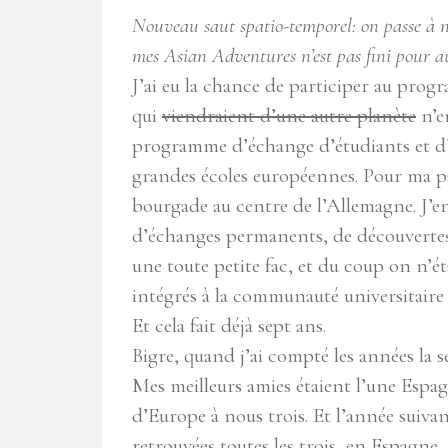
Nouveau saut spatio-temporel: on passe à n
mes Asian Adventures n’est pas fini pour a
J’ai eu la chance de participer au pr
qui
viendraient d’une autre planète
n’e
programme d’échange d’étudiants et d’en
grandes écoles européennes. Pour ma pa
bourgade au centre de l’Allemagne. J’
d’échanges permanents, de découvertes,
une toute petite fac, et du coup on n’é
intégrés à la communauté universitaire l
Et cela fait déjà sept ans.
Bigre, quand j’ai compté les années la 
Mes meilleurs amies étaient l’une Espagn
d’Europe à nous trois. Et l’année suiv
retrouvées toutes les trois, en Espagne, h