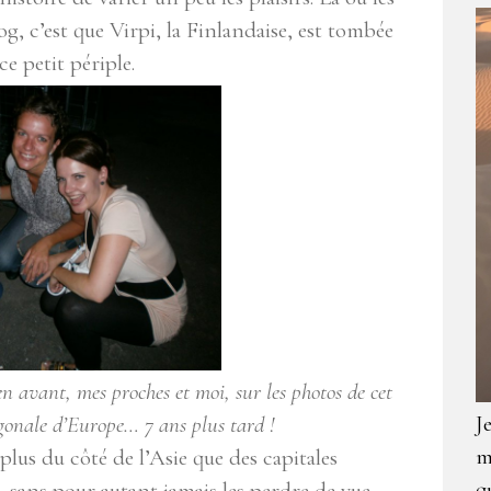
g, c’est que Virpi, la Finlandaise, est tombée
 petit périple.
en avant, mes proches et moi, sur les photos de cet
J
iagonale d’Europe… 7 ans plus tard !
m
lus du côté de l’Asie que des capitales
q
, sans pour autant jamais les perdre de vue.