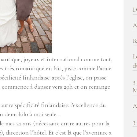
b
D
!
A
B
L
omantique, joyeux et international comme tout,
d
rès très romantique en fait, juste comme l’aime
ificité finlandaise: après l’église, on passe
3
 on commence à danser vers 20h et on remange
M
utre spécificité finlandaise: l’excellence du
A
n demi-kilo à moi seule…
3
e mes 22 ans (nécessaire entre autres pour la
, direction l’hôtel. Et c’est là que l’aventure a