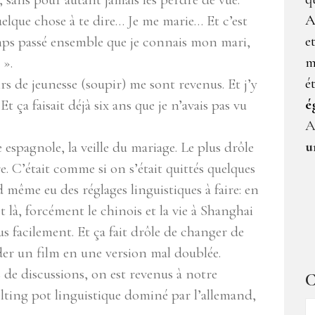
A
quelque chose à te dire… Je me marie… Et c’est
e
mps passé ensemble que je connais mon mari,
m
 ».
é
s de jeunesse (soupir) me sont revenus. Et j’y
é
Et ça faisait déjà six ans que je n’avais pas vu
A
u
espagnole, la veille du mariage. Le plus drôle
e. C’était comme si on s’était quittés quelques
 même eu des réglages linguistiques à faire: en
 là, forcément le chinois et la vie à Shanghai
lus facilement. Et ça fait drôle de changer de
er un film en une version mal doublée.
 de discussions, on est revenus à notre
C
lting pot linguistique dominé par l’allemand,
C