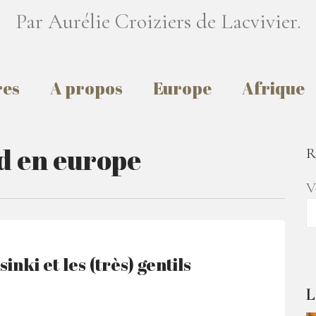
Par Aurélie Croiziers de Lacvivier.
res
A propos
Europe
Afrique
d en europe
R
V
nki et les (très) gentils
L