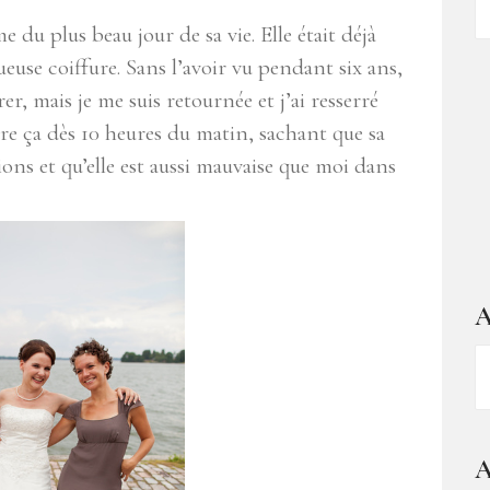
d
 du plus beau jour de sa vie. Elle était déjà
ar
euse coiffure. Sans l’avoir vu pendant six ans,
er, mais je me suis retournée et j’ai resserré
faire ça dès 10 heures du matin, sachant que sa
ions et qu’elle est aussi mauvaise que moi dans
A
A
–
1
a
A
d