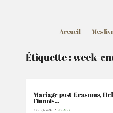
Accueil
Mes liv
Étiquette :
week-en
Mariage post-Erasmus, Helsi
Finnois…
Sep 19, 2011
Europe
●