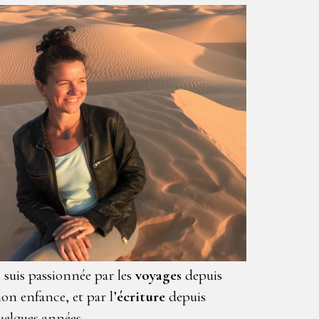
e suis passionnée par les
voyages
depuis
on enfance, et par l’
écriture
depuis
uelques années.