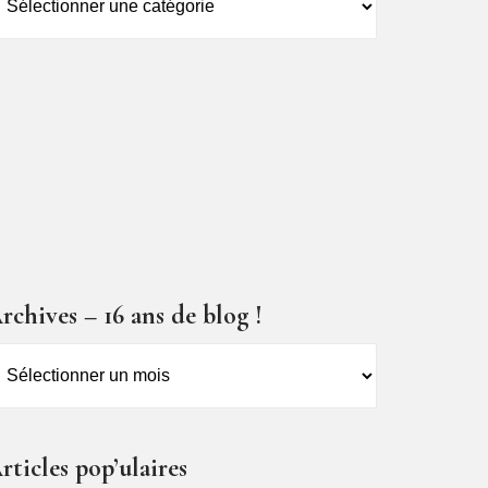
es
ticles
rchives – 16 ans de blog !
rchives
6
ns
rticles pop’ulaires
e