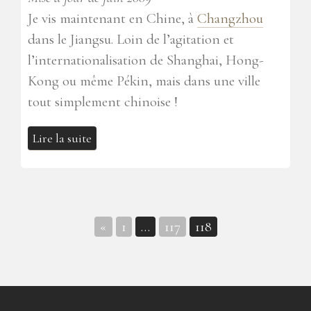
Je vis maintenant en Chine, à
Changzhou
dans le Jiangsu. Loin de l’agitation et
l’internationalisation de Shanghai, Hong-
Kong ou même Pékin, mais dans une ville
tout simplement chinoise !
Lire la suite
«
1
…
117
118
Navigation
des